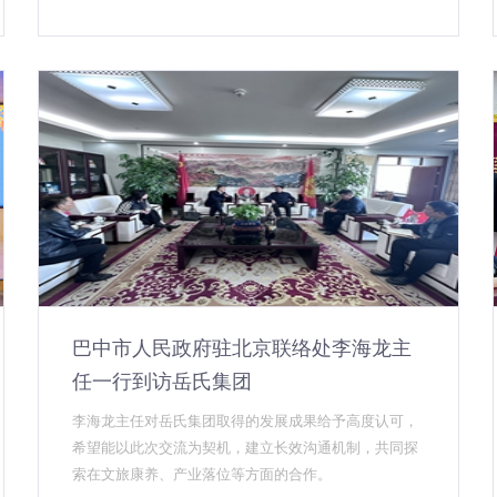
（Fredrik Reinfeldt）欢迎晚宴在北京凯瑞御仙都皇家菜
博物馆盛大举行。
巴中市人民政府驻北京联络处李海龙主
任一行到访岳氏集团
李海龙主任对岳氏集团取得的发展成果给予高度认可，
希望能以此次交流为契机，建立长效沟通机制，共同探
索在文旅康养、产业落位等方面的合作。