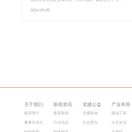
球客户提供卓越产品与服务的宗旨。
2024-09-09
关于我们
新闻资讯
党建公益
产业布局
集团简介
集团新闻
党建园地
能源工程
董事长简介
行业动态
社会责任
生态农业
组织架构
媒体报道
岳膳轩