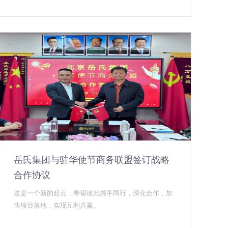
域的务实合作，为双边企业贸易注入新活力。
岳氏集团与驻华使节商务联盟签订战略
合作协议
这是一个新的起点，希望彼此携手同行，深化合作，加
快项目落地，实现互利共赢。