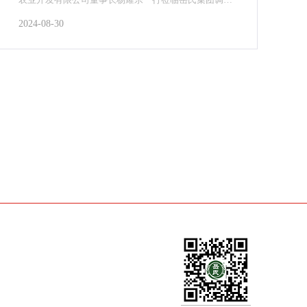
考察，岳氏集团董事长岳平安及公司高管陪同座谈。
2024-08-30