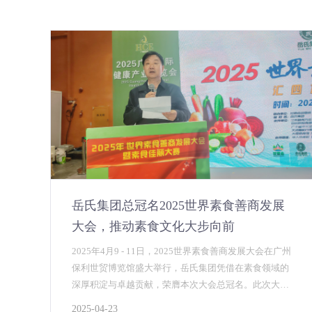
岳氏集团总冠名2025世界素食善商发展
大会，推动素食文化大步向前
2025年4月9 - 11日，2025世界素食善商发展大会在广州
保利世贸博览馆盛大举行，岳氏集团凭借在素食领域的
深厚积淀与卓越贡献，荣膺本次大会总冠名。此次大会
以“汇聚四方人杰，创立千秋善业”为核心理念，吸引了
2025-04-23