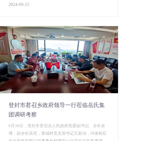
2024-09-15
登封市君召乡政府领导一行莅临岳氏集
团调研考察
8月30日，登封市君召乡人民政府党委副书记、乡长余
博，副乡长高亮，黄城村党支部书记王新治，河南裕莊
农业开发有限公司董事长杨耀宗一行莅临岳氏集团调研