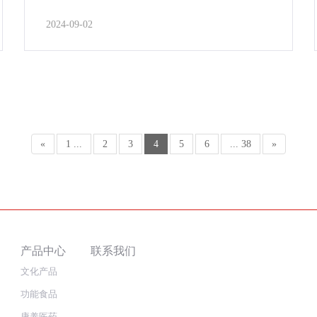
2024-09-02
«
1 ...
2
3
4
5
6
... 38
»
产品中心
联系我们
文化产品
功能食品
康养医药