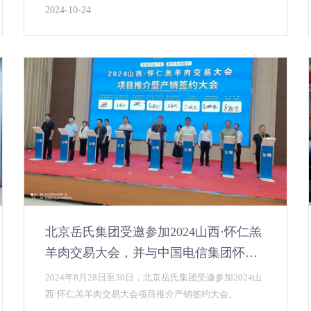
2024-10-24
北京岳氏集团受邀参加2024山西·怀仁羔
羊肉交易大会，并与中国电信集团怀仁
分公司达成战略合作
2024年8月28日至30日，北京岳氏集团受邀参加2024山
西·怀仁羔羊肉交易大会项目推介产销签约大会。