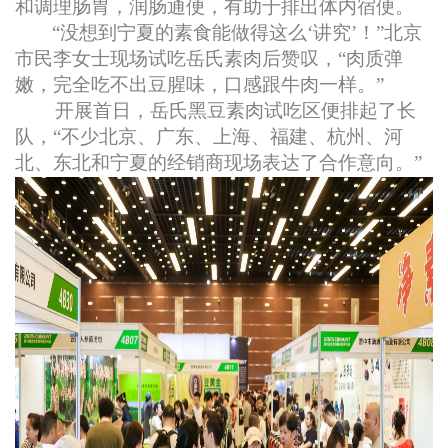
和调理肠胃，润肠通便，有助于排出体内宿便。
“没想到宁夏的素食能做得这么‘讲究’！”北京
市民李女士现场试吃岳氏素肉后赞叹，“肉质弹
嫩，完全吃不出豆腥味，口感跟牛肉一样。”
开展首日，岳氏黑豆素肉试吃区便排起了长
队，“不少北京、广东、上海、福建、杭州、河
北、东北和宁夏的经销商现场表达了合作意向。”