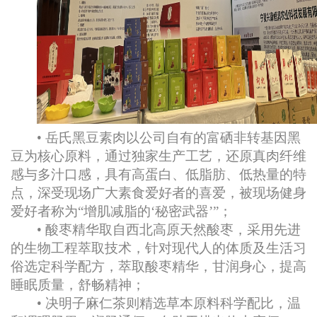
• 岳氏黑豆素肉以公司自有的富硒非转基因黑
豆为核心原料，通过独家生产工艺，还原真肉纤维
感与多汁口感，具有高蛋白、低脂肪、低热量的特
点，深受现场广大素食爱好者的喜爱，被现场健身
爱好者称为“增肌减脂的‘秘密武器’”；
• 酸枣精华取自西北高原天然酸枣，采用先进
的生物工程萃取技术，针对现代人的体质及生活习
俗选定科学配方，萃取酸枣精华，甘润身心，提高
睡眠质量，舒畅精神；
• 决明子麻仁茶则精选草本原料科学配比，温