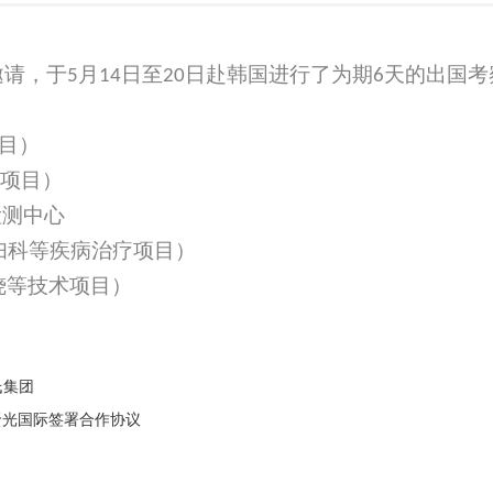
邀请，于
月
日至
日赴韩国进行了为期
天的出国考
5
14
20
6
目）
项目）
检测中心
妇科等疾病治疗项目）
烧等技术项目）
氏集团
国贤光国际签署合作协议